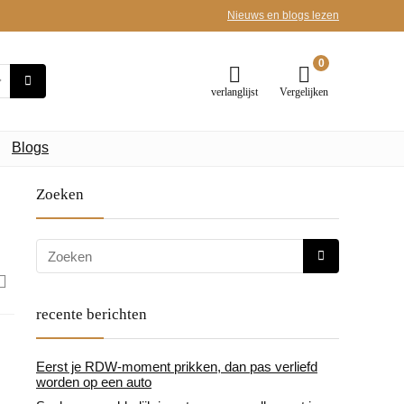
Nieuws en blogs lezen
0
verlanglijst
Vergelijken
Blogs
Zoeken
recente berichten
Eerst je RDW-moment prikken, dan pas verliefd
worden op een auto