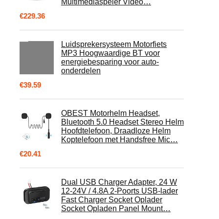
Multimediaspeler Video…
€
229.36
Luidsprekersysteem Motorfiets
MP3 Hoogwaardige BT voor
energiebesparing voor auto-
onderdelen
€
39.59
OBEST Motorhelm Headset,
Bluetooth 5.0 Headset Stereo Helm
Hoofdtelefoon, Draadloze Helm
Koptelefoon met Handsfree Mic…
€
20.41
Dual USB Charger Adapter, 24 W
12-24V / 4.8A 2-Poorts USB-lader
Fast Charger Socket Oplader
Socket Opladen Panel Mount…