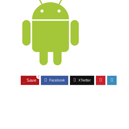
2
Save