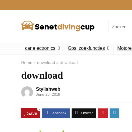
Search
for:
car electronics
Gps, zoekfuncties
Motore
Home
»
download
»
download
download
Stylishweb
June 23, 2019
2
Save