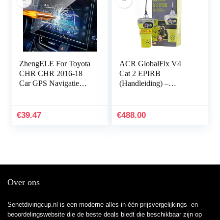
ZhengELE For Toyota
ACR GlobalFix V4
CHR CHR 2016-18
Cat 2 EPIRB
Car GPS Navigatie
(Handleiding) –
TPU Screen Protector
Geprogrammeerd voor
Car Styling Auto
de Rest van de Wereld
Interieur Auto-
€
39.47
€
488.00
accessoires…
Over ons
Senetdivingcup.nl is een moderne alles-in-één prijsvergelijkings- en
beoordelingswebsite die de beste deals biedt die beschikbaar zijn op