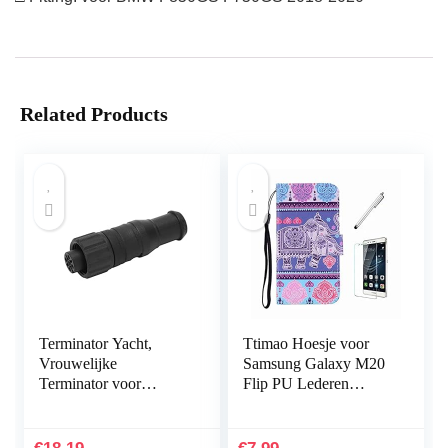
Related Products
Terminator Yacht,
Ttimao Hoesje voor
Vrouwelijke
Samsung Galaxy M20
Terminator voor
Flip PU Lederen
NMEA 2000 M12
Portemonnee Etui
Draad 5 Pin IP67
Hoezen+1*Screen
Waterdicht Universeel
Protector met