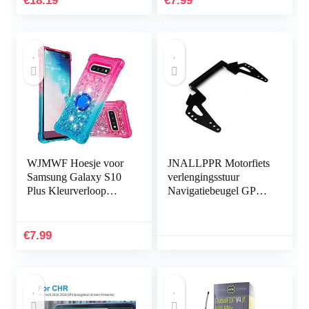
€
18.19
€
7.99
voor Lowrance…
Magnetische Houder…
WJMWF Hoesje voor
JNALLPPR Motorfiets
Samsung Galaxy S10
verlengingsstuur
Plus Kleurverloop
Navigatiebeugel GPS-
Serie Glitter Drijfzand
telefoonhouder voor
met Ring Zachte TPU
SUZUKI DL650
Silicone Bumper…
DL650XT V-STROM
€
7.99
2017-2020 hnjxn
(Color : Black)