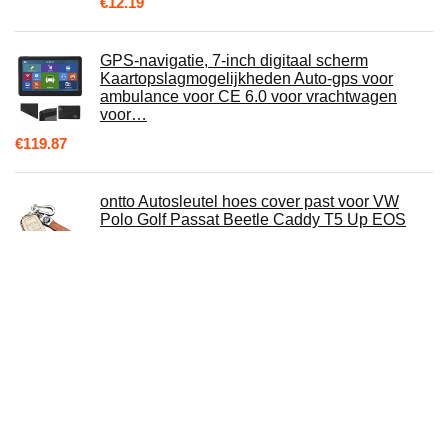
€
12.19
GPS-navigatie, 7-inch digitaal scherm
Kaartopslagmogelijkheden Auto-gps voor
ambulance voor CE 6.0 voor vrachtwagen
voor…
€
119.87
ontto Autosleutel hoes cover past voor VW
Polo Golf Passat Beetle Caddy T5 Up EOS
Tiguan Skoda A5 Seat Leon Altea…
€
21.99
Luchtvaart Headset voor piloten, PNR
luchtvaarthoofdtelefoon, comfortabele
oorafdichtingen, passieve ruisonderdrukking…
€
169.00
Auto 4 Knop TPU Sleutel Cover Shell Case