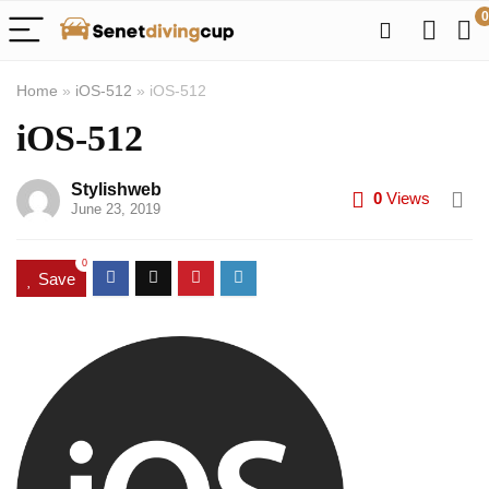
0
Home
»
iOS-512
»
iOS-512
iOS-512
Stylishweb
0
Views
June 23, 2019
0
Save