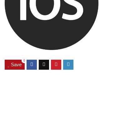
0
Save