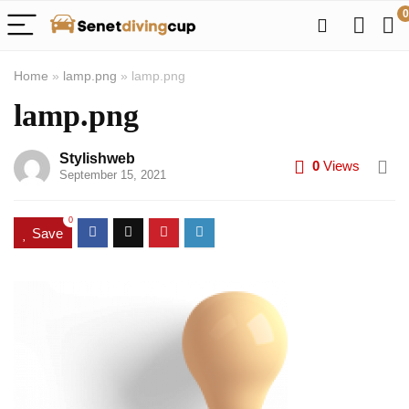
0
Home
»
lamp.png
»
lamp.png
lamp.png
Stylishweb
0
Views
September 15, 2021
0
Save