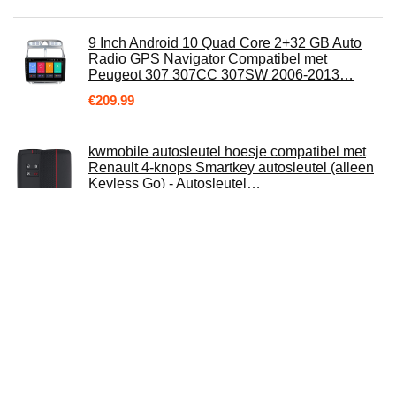
9 Inch Android 10 Quad Core 2+32 GB Auto
Radio GPS Navigator Compatibel met
Peugeot 307 307CC 307SW 2006-2013…
€
209.99
kwmobile autosleutel hoesje compatibel met
Renault 4-knops Smartkey autosleutel (alleen
Keyless Go) - Autosleutel…
€
7.19
LYFCANIA Motorfiets Navigatie Houder
Telefoon Mount Bracket for 2017-2019
SUZUKI V-Strom DL650 DL650XT DL1000
2017-2019…
€
65.10
Motorfiets mp3-speler, motorfiets