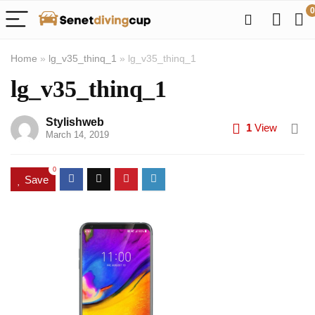
0
Home
»
lg_v35_thinq_1
»
lg_v35_thinq_1
lg_v35_thinq_1
Stylishweb
1
View
March 14, 2019
0
Save