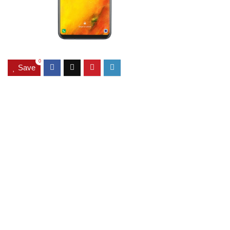
0
Save