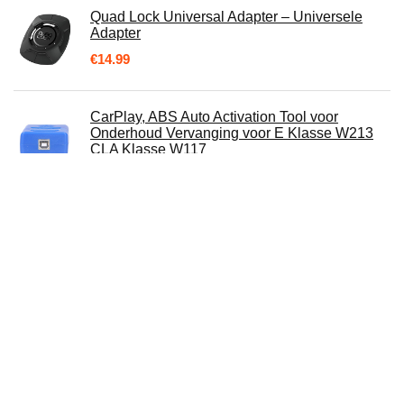
Quad Lock Universal Adapter – Universele
Adapter
€
14.99
CarPlay, ABS Auto Activation Tool voor
Onderhoud Vervanging voor E Klasse W213
CLA Klasse W117
€
22.73
DesertWest Telefoonhouder voor fiets, extreem
stabiel en valt nooit af, luchtvaart-
aluminiumlegering, voor buiten…
ACR GlobalFix V4 Cat 2 EPIRB (Handleiding)
- Geprogrammeerd voor de Rest van de
Wereld
€
488.00