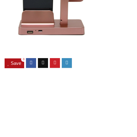
0
Save