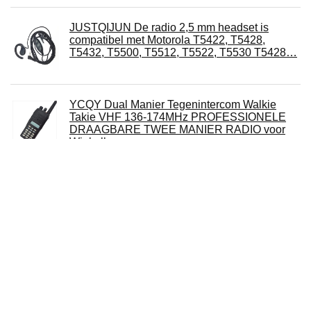
JUSTQIJUN De radio 2,5 mm headset is
compatibel met Motorola T5422, T5428,
T5432, T5500, T5512, T5522, T5530 T5428…
YCQY Dual Manier Tegenintercom Walkie
Takie VHF 136-174MHz PROFESSIONELE
DRAAGBARE TWEE MANIER RADIO voor
Winkelbureau…
€
1,035.26
Aluminium Motorfiets Achteruitkijkspiegel
Mount 360 ° Roation Metalen Houder Beugel
Klem Compatibel voor Max Hero 11/10…
€
17.99
Lcd Display E-Bike Digitale Meter, 5-pin plug
Elektrische Bike S866 24V/36V/48V