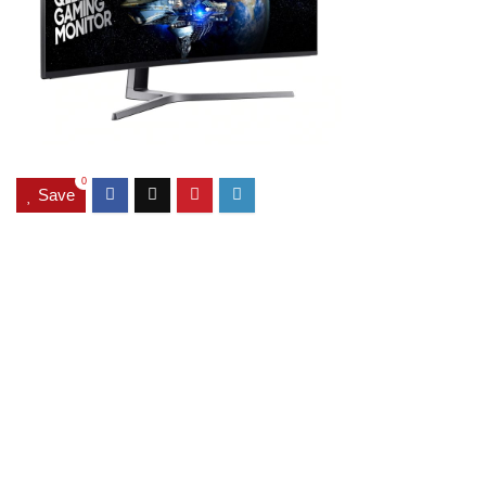
0
Save