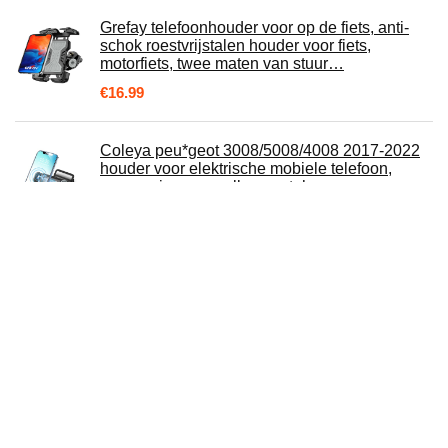
Grefay telefoonhouder voor op de fiets, anti-
schok roestvrijstalen houder voor fiets,
motorfiets, twee maten van stuur…
€
16.99
Coleya peu*geot 3008/5008/4008 2017-2022
houder voor elektrische mobiele telefoon,
accessoires voor alle smartphones…
€
33.83
Fiets mobiele telefoonhouder motorfiets
universele houder fiets waterdicht touchscreen
met 360° draaibare outdoor…
€
16.79
V11 FORD FX EUROPA SD KAART GPS
Navigatie Update
€
49.99