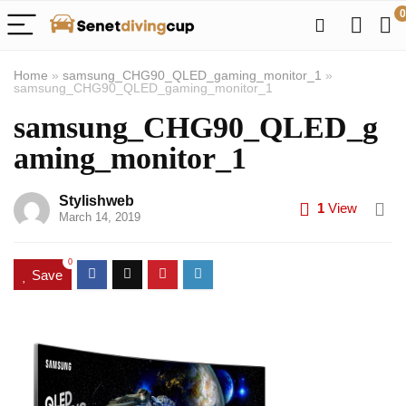
0
Home
»
samsung_CHG90_QLED_gaming_monitor_1
»
samsung_CHG90_QLED_gaming_monitor_1
samsung_CHG90_QLED_g
aming_monitor_1
Stylishweb
1
View
March 14, 2019
0
Save