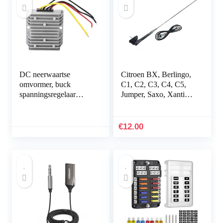
DC neerwaartse
Citroen BX, Berlingo,
omvormer, buck
C1, C2, C3, C4, C5,
spanningsregelaar
Jumper, Saxo, Xantia,
module 24 V tot 12 V
Xara dakranden met
8 A 96 W DC
randvoet en afdichting
spanningsreductor met
€
12.00
aluminium…