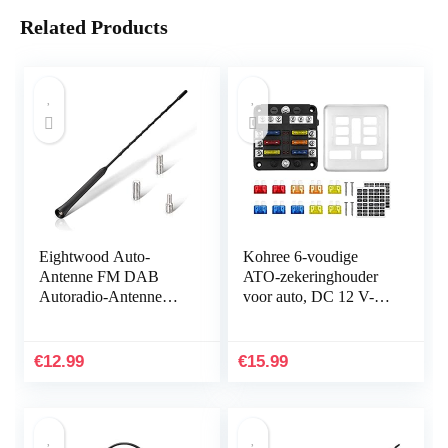
Related Products
Eightwood Auto-
Kohree 6-voudige
Antenne FM DAB
ATO-zekeringhouder
Autoradio-Antenne
voor auto, DC 12 V-32
Dakantenne Auto
V 100 A zekeringblok
40cm Vervangende
+ 10 platte zekeringen
Antenne Staaf Auto-
met led-display…
€
12.99
€
15.99
Antenne Met Sterke…