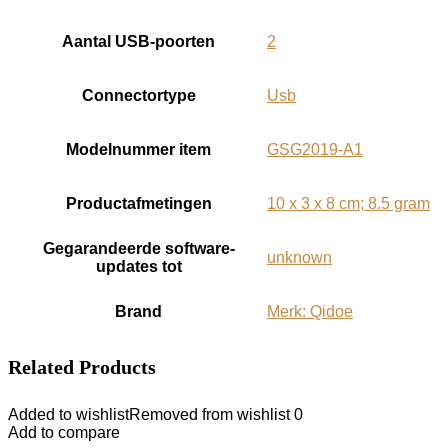
Aantal USB-poorten
‎2
Connectortype
‎Usb
Modelnummer item
‎GSG2019-A1
Productafmetingen
‎10 x 3 x 8 cm; 8.5 gram
Gegarandeerde software-
‎unknown
updates tot
Brand
Merk: Qidoe
Related Products
Added to wishlist
Removed from wishlist
0
Add to compare