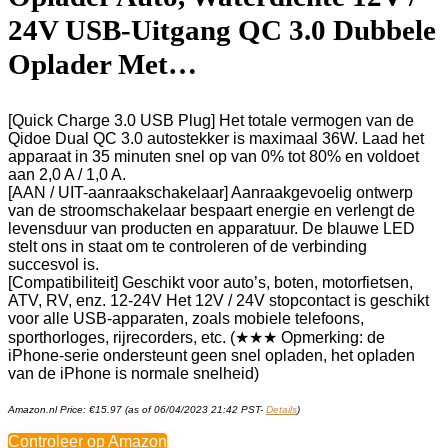
24V USB-Uitgang QC 3.0 Dubbele
Oplader Met…
[Quick Charge 3.0 USB Plug] Het totale vermogen van de
Qidoe Dual QC 3.0 autostekker is maximaal 36W. Laad het
apparaat in 35 minuten snel op van 0% tot 80% en voldoet
aan 2,0 A / 1,0 A.
[AAN / UIT-aanraakschakelaar] Aanraakgevoelig ontwerp
van de stroomschakelaar bespaart energie en verlengt de
levensduur van producten en apparatuur. De blauwe LED
stelt ons in staat om te controleren of de verbinding
succesvol is.
[Compatibiliteit] Geschikt voor auto’s, boten, motorfietsen,
ATV, RV, enz. 12-24V Het 12V / 24V stopcontact is geschikt
voor alle USB-apparaten, zoals mobiele telefoons,
sporthorloges, rijrecorders, etc. (★★★ Opmerking: de
iPhone-serie ondersteunt geen snel opladen, het opladen
van de iPhone is normale snelheid)
Amazon.nl Price:
€
15.97
(as of 06/04/2023 21:42 PST-
Details
)
Controleer op Amazon