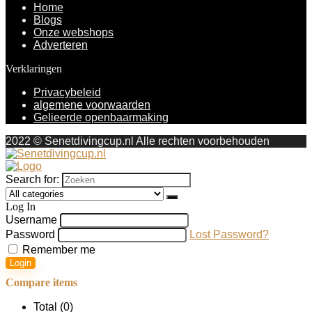
Home
Blogs
Onze webshops
Adverteren
Verklaringen
Privacybeleid
algemene voorwaarden
Gelieerde openbaarmaking
2022 © Senetdivingcup.nl Alle rechten voorbehouden
Search for:
Log In
Username
Password
Lost Password?
Remember me
Login
Compare items
Total (
0
)