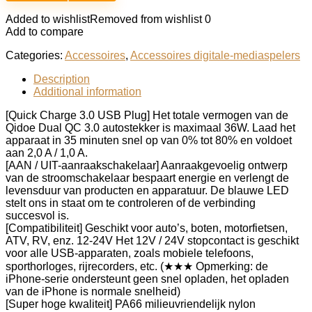
Added to wishlist
Removed from wishlist
0
Add to compare
Categories:
Accessoires
,
Accessoires digitale-mediaspelers
Description
Additional information
[Quick Charge 3.0 USB Plug] Het totale vermogen van de
Qidoe Dual QC 3.0 autostekker is maximaal 36W. Laad het
apparaat in 35 minuten snel op van 0% tot 80% en voldoet
aan 2,0 A / 1,0 A.
[AAN / UIT-aanraakschakelaar] Aanraakgevoelig ontwerp
van de stroomschakelaar bespaart energie en verlengt de
levensduur van producten en apparatuur. De blauwe LED
stelt ons in staat om te controleren of de verbinding
succesvol is.
[Compatibiliteit] Geschikt voor auto’s, boten, motorfietsen,
ATV, RV, enz. 12-24V Het 12V / 24V stopcontact is geschikt
voor alle USB-apparaten, zoals mobiele telefoons,
sporthorloges, rijrecorders, etc. (★★★ Opmerking: de
iPhone-serie ondersteunt geen snel opladen, het opladen
van de iPhone is normale snelheid)
[Super hoge kwaliteit] PA66 milieuvriendelijk nylon