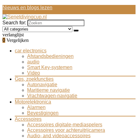
Nieuws en blogs lezen
Search for:
verlanglijst
0
Vergelijken
car electronics
Afstandsbedieningen
audio
Smart Key-systemen
Video
Gps, zoekfuncties
Autonavigatie
Maritieme navigatie
Vrachtwagen-navigatie
Motorelektronica
Alarmen
Bevestigingen
Accessoires
Accessoires digitale-mediaspelers
Accessoires voor achteruitrijcamera
Audio- and videoaccessoires