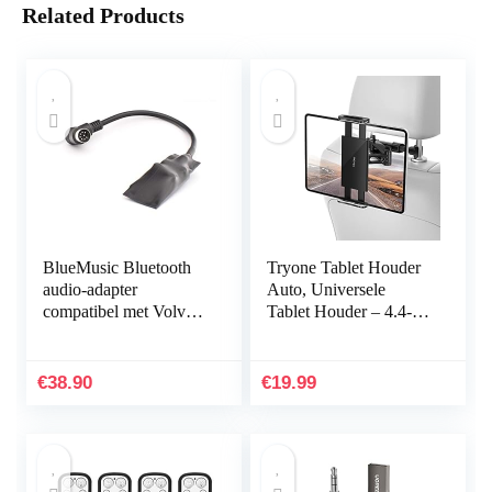
Related Products
BlueMusic Bluetooth
Tryone Tablet Houder
audio-adapter
Auto, Universele
compatibel met Volvo
Tablet Houder – 4.4-11
HU: 401, 403, 405,
inch, Intrekbare Auto
415, 55, 601, 603, 605,
Hoofdsteun Houder
611, 613, 615, 650…
voor iPad iPhone…
€
38.90
€
19.99