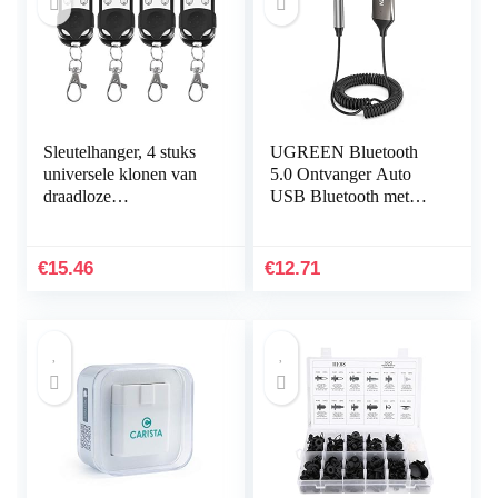
Sleutelhanger, 4 stuks
UGREEN Bluetooth
universele klonen van
5.0 Ontvanger Auto
draadloze
USB Bluetooth met
afstandsbedieningen,
3,5mm AUX
sleutelhanger voor
Aansluiting en
auto‘s, garagedeuren,
Ingebouwde
€
15.46
€
12.71
433…
Microfoon, Compatibel
met Auto…