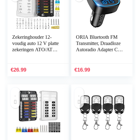
Zekeringhouder 12-
ORIA Bluetooth FM
voudig auto 12 V platte
Transmitter, Draadloze
zekeringen ATO/ATC
Autoradio Adapter Car
12-voudig verlicht
Kit, Universele
plastic hoes M5 schroef
Autolader Met Dubbele
met 5-25A…
USB Voor Auto…
€
26.99
€
16.99