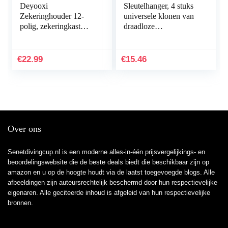
Deyooxi
Sleutelhanger, 4 stuks
Zekeringhouder 12-
universele klonen van
polig, zekeringkast
draadloze
voor auto’s, boten,
afstandsbedieningen,
SUV’s, 12 – 32 V, 100
sleutelhanger voor
Auto
auto‘s, garagedeuren,
€
22.99
€
15.46
433…
Over ons
Senetdivingcup.nl is een moderne alles-in-één prijsvergelijkings- en
beoordelingswebsite die de beste deals biedt die beschikbaar zijn op
amazon en u op de hoogte houdt via de laatst toegevoegde blogs. Alle
afbeeldingen zijn auteursrechtelijk beschermd door hun respectievelijke
eigenaren. Alle geciteerde inhoud is afgeleid van hun respectievelijke
bronnen.