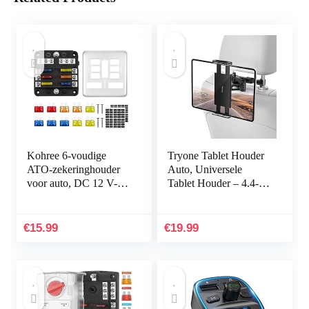
Kohree 6-voudige
Tryone Tablet Houder
ATO-zekeringhouder
Auto, Universele
voor auto, DC 12 V-32
Tablet Houder – 4.4-11
V 100 A zekeringblok
inch, Intrekbare Auto
+ 10 platte zekeringen
Hoofdsteun Houder
met led-display…
voor iPad iPhone…
€
15.99
€
19.99