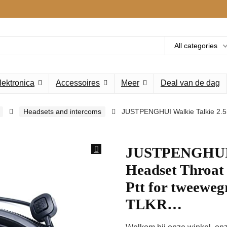
All categories
lektronica
Accessoires
Meer
Deal van de dag
Headsets and intercoms
JUSTPENGHUI Walkie Talkie 2.5m
JUSTPENGHUI W
Headset Throat
Ptt for tweeweg
TLKR…