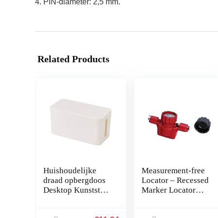
4. PIN-diameter: 2,5 mm.
Related Products
Huishoudelijke
Measurement-free
draad opbergdoos
Locator – Recessed
Desktop Kunststof
Marker Locator
Netsnoer
With Spirit Level |
Sorteerpaneel
Marking Tool for