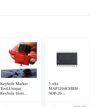
Keyhole Marker
5 stks
Tool,Unique
MAP3204CSIRH
Keyhole Slots
SOP-20
Locator with Spirit
MAP3204C SOP20
Level |
3204C LED LCD