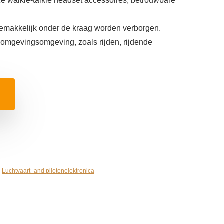
e walkie-talkie headset accessoires, betrouwbare
emakkelijk onder de kraag worden verborgen.
g omgevingsomgeving, zoals rijden, rijdende
,
Luchtvaart- and pilotenelektronica