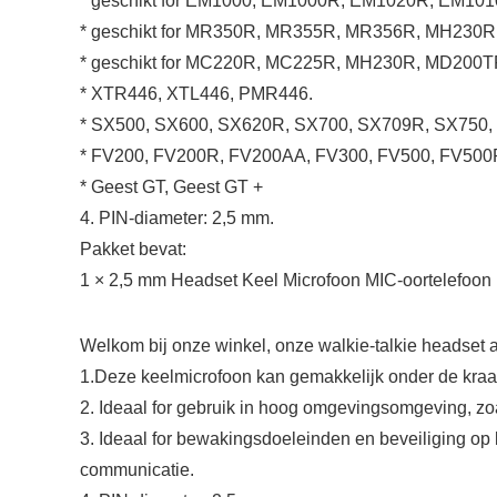
* geschikt for EM1000, EM1000R, EM1020R, EM10
* geschikt for MR350R, MR355R, MR356R, MH230R
* geschikt for MC220R, MC225R, MH230R, MD20
* XTR446, XTL446, PMR446.
* SX500, SX600, SX620R, SX700, SX709R, SX750,
* FV200, FV200R, FV200AA, FV300, FV500, FV500
* Geest GT, Geest GT +
4. PIN-diameter: 2,5 mm.
Pakket bevat:
1 × 2,5 mm Headset Keel Microfoon MIC-oortelefoon Pt
Welkom bij onze winkel, onze walkie-talkie headset a
1.Deze keelmicrofoon kan gemakkelijk onder de kra
2. Ideaal for gebruik in hoog omgevingsomgeving, zoal
3. Ideaal for bewakingsdoeleinden en beveiliging op 
communicatie.