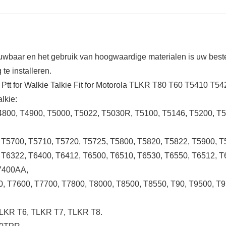
ouwbaar en het gebruik van hoogwaardige materialen is uw best
e installeren.
 Ptt for Walkie Talkie Fit for Motorola TLKR T80 T60 T5410 T5
lkie:
T4800, T4900, T5000, T5022, T5030R, T5100, T5146, T5200, T
 T5700, T5710, T5720, T5725, T5800, T5820, T5822, T5900, T
 T6322, T6400, T6412, T6500, T6510, T6530, T6550, T6512, 
7400AA,
0, T7600, T7700, T7800, T8000, T8500, T8550, T90, T9500,
TLKR T6, TLKR T7, TLKR T8.