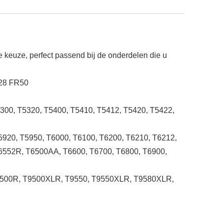
e keuze, perfect passend bij de onderdelen die u
428 FR50
5300, T5320, T5400, T5410, T5412, T5420, T5422,
5920, T5950, T6000, T6100, T6200, T6210, T6212,
T6552R, T6500AA, T6600, T6700, T6800, T6900,
 T9500R, T9500XLR, T9550, T9550XLR, T9580XLR,