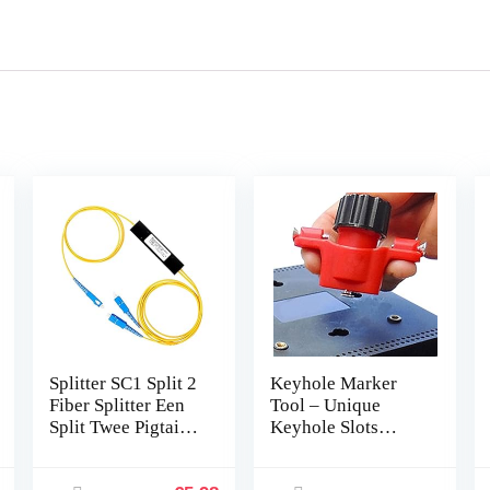
Splitter SC1 Split 2
Keyhole Marker
Fiber Splitter Een
Tool – Unique
Split Twee Pigtail
Keyhole Slots
Fiber 1×2 PLC Upc
Locator with Spirit
Splitter Met
Level,Measuring