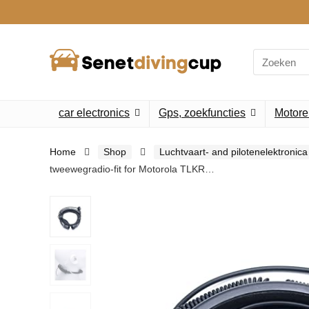
Search
for:
car electronics
Gps, zoekfuncties
Motore
Home
Shop
Luchtvaart- and pilotenelektronica
tweewegradio-fit for Motorola TLKR…