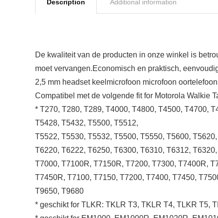
Description
Additional information
De kwaliteit van de producten in onze winkel is betr
moet vervangen.Economisch en praktisch, eenvoudig t
2,5 mm headset keelmicrofoon microfoon oortelefoon
Compatibel met de volgende fit for Motorola Walkie Ta
* T270, T280, T289, T4000, T4800, T4500, T4700, 
T5428, T5432, T5500, T5512,
T5522, T5530, T5532, T5500, T5550, T5600, T5620,
T6220, T6222, T6250, T6300, T6310, T6312, T6320,
T7000, T7100R, T7150R, T7200, T7300, T7400R, T
T7450R, T7100, T7150, T7200, T7400, T7450, T750
T9650, T9680
* geschikt for TLKR: TKLR T3, TKLR T4, TLKR T5, 