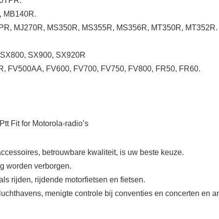
10TPR.
, MB140R.
0TPR, MJ270R, MS350R, MS355R, MS356R, MT350R, MT352R.
 SX800, SX900, SX920R
R, FV500AA, FV600, FV700, FV750, FV800, FR50, FR60.
t Fit for Motorola-radio’s
ccessoires, betrouwbare kwaliteit, is uw beste keuze.
ag worden verborgen.
s rijden, rijdende motorfietsen en fietsen.
luchthavens, menigte controle bij conventies en concerten en a