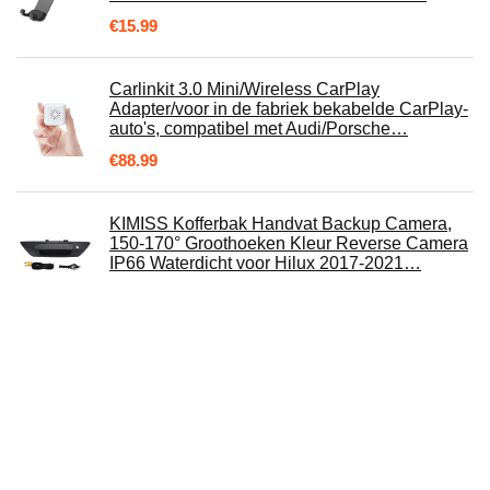
€
15.99
Carlinkit 3.0 Mini/Wireless CarPlay
Adapter/voor in de fabriek bekabelde CarPlay-
auto's, compatibel met Audi/Porsche…
€
88.99
KIMISS Kofferbak Handvat Backup Camera,
150-170° Groothoeken Kleur Reverse Camera
IP66 Waterdicht voor Hilux 2017-2021…
€
68.78
Motorhelm Bluetooth-koptelefoon, helder
geluid IP65 waterdichte motorheadset 29 uur
gesprekstijd voor motorfiets
€
118.26