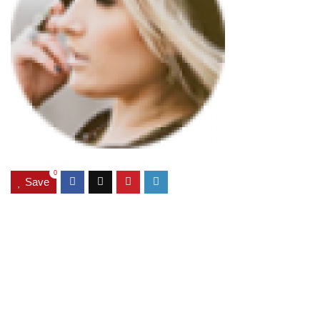
0
Save