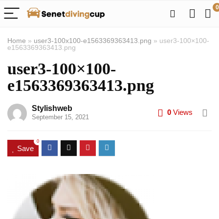
0
Home
»
user3-100x100-e1563369363413.png
»
user3-100×100-
e1563369363413.png
user3-100×100-
e1563369363413.png
Stylishweb
0
Views
September 15, 2021
0
Save