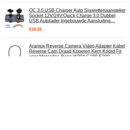
QC 3.0 USB Charger Auto Sigarettenaansteker
Socket 12V/24V:Quick Charge 3.0 Dubbel
USB Autolader Ingebouwde Aansluiting…
€
19.55
Aramox Reverse Camera Video Adapter Kabel
Reverse Cam Draad Koperen Kern Koord Fit
voor Mercedes-Benz W204 C180 E200
€
8.49
GARMIN DriveSmart 86, Traffic,
Navigatiesysteem Auto, Live Verkeers- en
Kaartupdates, Europa, Amazon Alexa
€
335.65
BlueMusic Bluetooth audio-adapter compatibel
met Volvo HU: 401, 403, 405, 415, 55, 601,
603, 605, 611, 613, 615, 650…