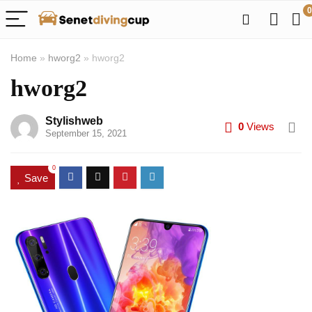
0
Home
»
hworg2
»
hworg2
hworg2
Stylishweb
0
Views
September 15, 2021
0
Save