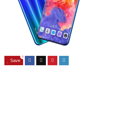
0
Save