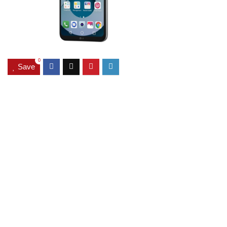
0
Save