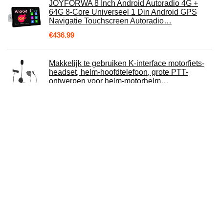
JOYFORWA 8 Inch Android Autoradio 4G +
64G 8-Core Universeel 1 Din Android GPS
Navigatie Touchscreen Autoradio…
€
436.99
Makkelijk te gebruiken K-interface motorfiets-
headset, helm-hoofdtelefoon, grote PTT-
ontwerpen voor helm-motorhelm…
€
23.97
Headset H10-13.4 David Clark
€
469.00
LEXIN Motorfiets headset intercom, bluetooth
hoofdtelefoon motorhelm met FM-
communicatiesysteem intercominstallaties…
€
259.99