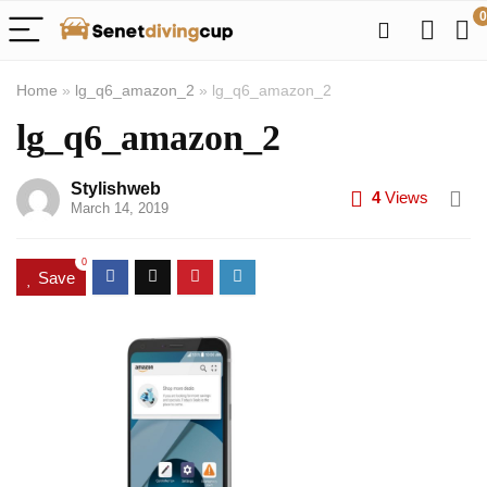
0
Home
»
lg_q6_amazon_2
»
lg_q6_amazon_2
lg_q6_amazon_2
Stylishweb
4
Views
March 14, 2019
0
Save