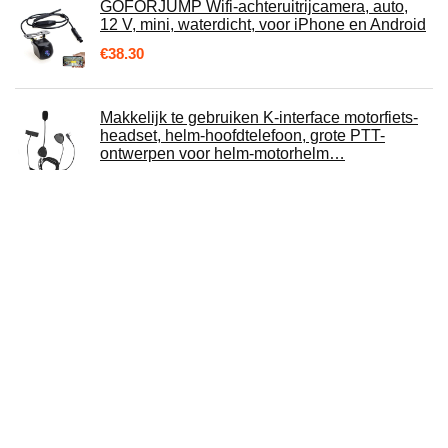
GOFORJUMP Wifi-achteruitrijcamera, auto,
12 V, mini, waterdicht, voor iPhone en Android
€
38.30
Makkelijk te gebruiken K-interface motorfiets-
headset, helm-hoofdtelefoon, grote PTT-
ontwerpen voor helm-motorhelm…
€
23.97
Teller Nucleaire Straling Detector Beta Gamma
X-Ray Tester Dosimester Monitor Marmeren
Detector Meter Draagbare…
€
239.39
OBEST 0.35 Inch Motorhelm Headset,
Bluetooth 5.0 Intercom Headset, Ultradunne
En Comfortabele Ruisonderdrukking…
€
27.99