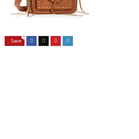
0
Save