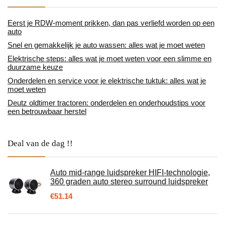
Eerst je RDW-moment prikken, dan pas verliefd worden op een
auto
Snel en gemakkelijk je auto wassen: alles wat je moet weten
Elektrische steps: alles wat je moet weten voor een slimme en
duurzame keuze
Onderdelen en service voor je elektrische tuktuk: alles wat je
moet weten
Deutz oldtimer tractoren: onderdelen en onderhoudstips voor
een betrouwbaar herstel
Deal van de dag !!
Auto mid-range luidspreker HIFI-technologie,
360 graden auto stereo surround luidspreker
€
51.14