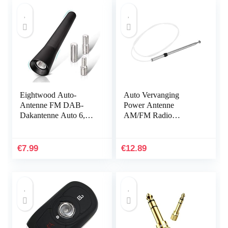
Eightwood Auto-
Auto Vervanging
Antenne FM DAB-
Power Antenne
Dakantenne Auto 6,5
AM/FM Radio
cm Mini-Autoradio-
Antenne Mast voor
Antenne Kort Met
Toyota Camry Celica
Sterke FM/AM/DAB-
MR2 8633732200
€
7.99
€
12.89
Ontvangstfunctie
Auto Accessoire…