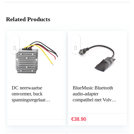
Related Products
DC neerwaartse
BlueMusic Bluetooth
omvormer, buck
audio-adapter
spanningsregelaar
compatibel met Volvo
module 24 V tot 12 V
HU: 401, 403, 405,
8 A 96 W DC
415, 55, 601, 603, 605,
spanningsreductor met
611, 613, 615, 650…
€
38.90
aluminium…