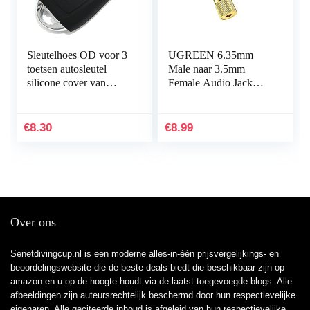
Sleutelhoes OD voor 3
UGREEN 6.35mm
toetsen autosleutel
Male naar 3.5mm
silicone cover van
Female Audio Jack
Finest-Folia (alleen
Adapter, 2pack
Keyless GO) zwart
€
8.30
€
8.99
Over ons
Senetdivingcup.nl is een moderne alles-in-één prijsvergelijkings- en
beoordelingswebsite die de beste deals biedt die beschikbaar zijn op
amazon en u op de hoogte houdt via de laatst toegevoegde blogs. Alle
afbeeldingen zijn auteursrechtelijk beschermd door hun respectievelijke
eigenaren. Alle geciteerde inhoud is afgeleid van hun respectievelijke