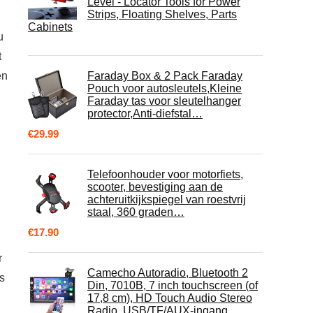
Level - Locator Tools for Power
Strips, Floating Shelves, Parts
Cabinets
u
t
en
Faraday Box & 2 Pack Faraday
Pouch voor autosleutels,Kleine
Faraday tas voor sleutelhanger
protector,Anti-diefstal…
€
29.99
Telefoonhouder voor motorfiets,
scooter, bevestiging aan de
achteruitkijkspiegel van roestvrij
staal, 360 graden…
€
17.90
r
Camecho Autoradio, Bluetooth 2
is
Din, 7010B, 7 inch touchscreen (of
17,8 cm), HD Touch Audio Stereo
Radio, USB/TF/AUX-ingang,