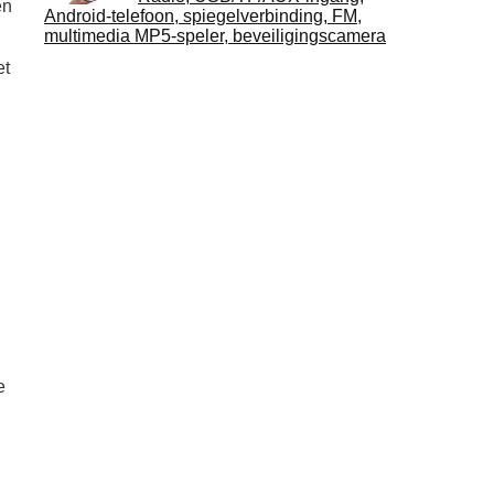
en
Android-telefoon, spiegelverbinding, FM,
multimedia MP5-speler, beveiligingscamera
et
e