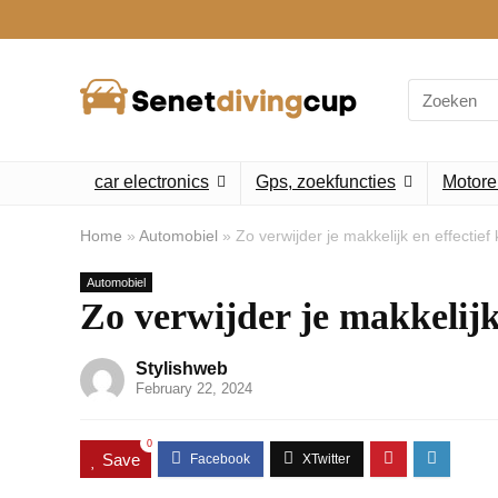
Search
for:
car electronics
Gps, zoekfuncties
Motore
Home
»
Automobiel
»
Zo verwijder je makkelijk en effectief
Automobiel
Zo verwijder je makkelijk 
Stylishweb
February 22, 2024
0
Save