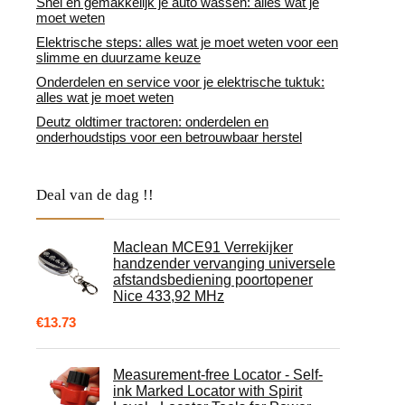
Snel en gemakkelijk je auto wassen: alles wat je
moet weten
Elektrische steps: alles wat je moet weten voor een
slimme en duurzame keuze
Onderdelen en service voor je elektrische tuktuk:
alles wat je moet weten
Deutz oldtimer tractoren: onderdelen en
onderhoudstips voor een betrouwbaar herstel
Deal van de dag !!
Maclean MCE91 Verrekijker
handzender vervanging universele
afstandsbediening poortopener
Nice 433,92 MHz
€
13.73
Measurement-free Locator - Self-
ink Marked Locator with Spirit