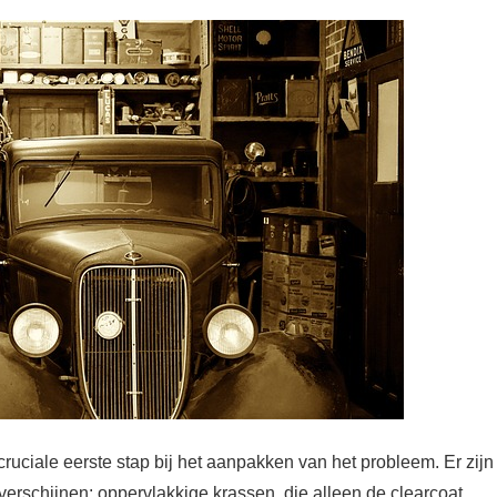
cruciale eerste stap bij het aanpakken van het probleem. Er zijn
erschijnen: oppervlakkige krassen, die alleen de clearcoat