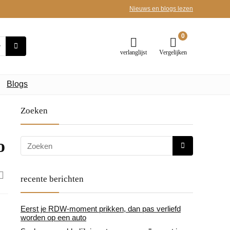
Nieuws en blogs lezen
0
verlanglijst
Vergelijken
Blogs
Zoeken
o
recente berichten
Eerst je RDW-moment prikken, dan pas verliefd
worden op een auto