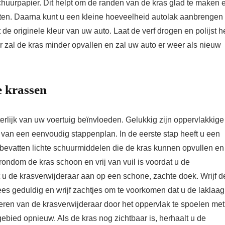
schuurpapier. Dit helpt om de randen van de kras glad te maken 
hten. Daarna kunt u een kleine hoeveelheid autolak aanbrengen
de originele kleur van uw auto. Laat de verf drogen en polijst h
or zal de kras minder opvallen en zal uw auto er weer als nieuw
e krassen
erlijk van uw voertuig beïnvloeden. Gelukkig zijn oppervlakkige
 van een eenvoudig stappenplan. In de eerste stap heeft u een
 bevatten lichte schuurmiddelen die de kras kunnen opvullen en
rondom de kras schoon en vrij van vuil is voordat u de
 u de krasverwijderaar aan op een schone, zachte doek. Wrijf d
es geduldig en wrijf zachtjes om te voorkomen dat u de laklaag
eren van de krasverwijderaar door het oppervlak te spoelen met
gebied opnieuw. Als de kras nog zichtbaar is, herhaalt u de