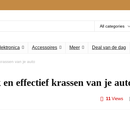
All categories
lektronica
Accessoires
Meer
Deal van de dag
 krassen van je auto
en effectief krassen van je aut
11
Views