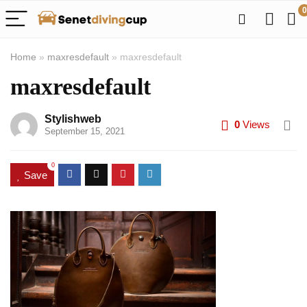
0
Home
»
maxresdefault
»
maxresdefault
maxresdefault
Stylishweb
0
Views
September 15, 2021
0
Save