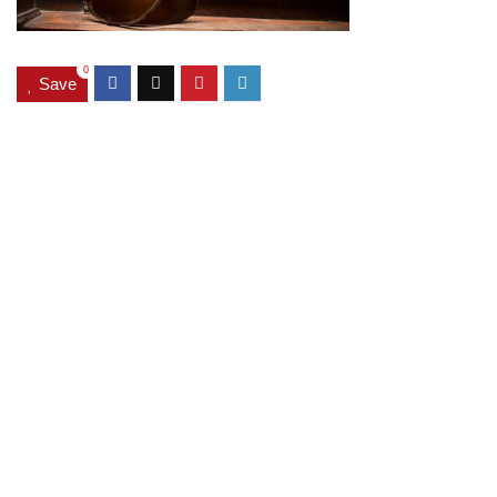
0
Save