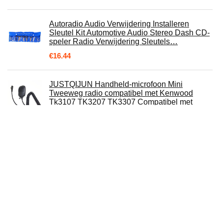
Autoradio Audio Verwijdering Installeren
Sleutel Kit Automotive Audio Stereo Dash CD-
speler Radio Verwijdering Sleutels…
€
16.44
JUSTQIJUN Handheld-microfoon Mini
Tweeweg radio compatibel met Kenwood
Tk3107 TK3207 TK3307 Compatibel met
Baofeng UV5R…
Voor Mercedes Benz Lederen Sleutel Shell
Autosleutel Case Cover Houder
Afstandsbediening Sleutelhangers Voor 2016
2017…
€
32.59
23280-75010, brandstofinjectie voor