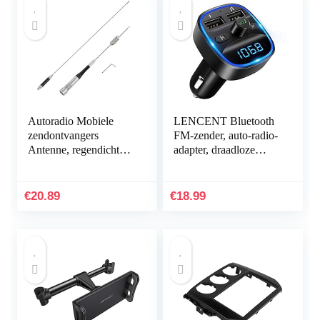
Autoradio Mobiele
LENCENT Bluetooth
zendontvangers
FM-zender, auto-radio-
Antenne, regendichte
adapter, draadloze
dual-band
radio, autoontvanger,
2.15dbi/5.5dbi 80W
stick met handsfree,
dual-band antenne met
dual USB-lader 5 V…
€
20.89
€
18.99
hoge…