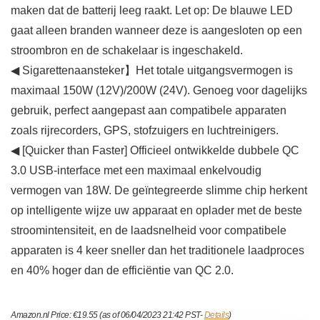
maken dat de batterij leeg raakt. Let op: De blauwe LED
gaat alleen branden wanneer deze is aangesloten op een
stroombron en de schakelaar is ingeschakeld.
◀ Sigarettenaansteker】Het totale uitgangsvermogen is
maximaal 150W (12V)/200W (24V). Genoeg voor dagelijks
gebruik, perfect aangepast aan compatibele apparaten
zoals rijrecorders, GPS, stofzuigers en luchtreinigers.
◀ [Quicker than Faster] Officieel ontwikkelde dubbele QC
3.0 USB-interface met een maximaal enkelvoudig
vermogen van 18W. De geïntegreerde slimme chip herkent
op intelligente wijze uw apparaat en oplader met de beste
stroomintensiteit, en de laadsnelheid voor compatibele
apparaten is 4 keer sneller dan het traditionele laadproces
en 40% hoger dan de efficiëntie van QC 2.0.
Amazon.nl Price:
€
19.55
(as of 06/04/2023 21:42 PST-
Details
)