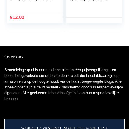
Xara dakranden met
module 24 V tot 12 V
randvoet en afdichting
8 A 96 W DC
spanningsreductor met
€
12.00
aluminium…
Over ons
Senetdivingcup.nl is een moderne alles-in-één prijsvergelijkings- en
beoordelingswebsite die de beste deals biedt die beschikbaar zijn op
amazon en u op de hoogte houdt via de laatst toegevoegde blogs. Alle
afbeeldingen zijn auteursrechtelijk beschermd door hun respectievelijke
eigenaren. Alle geciteerde inhoud is afgeleid van hun respectievelijke
bronnen.
WORD LID VAN ONZE MAILLIJST VOOR BEST