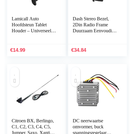
Lamicall Auto
Dash Stereo Bezel,
Hoofdsteun Tablet
2Din Radio Frame
Houder – Universeel
Duurzaam Eenvoudige
360 Roterende Auto
Installatie Vervanging
Stoel Standaard
voor MX-5 Miata
Houder voor alle
2005-2015 voor Auto
€
14.99
€
34.84
4,4~11″ Tablets, iPad
Pro 9.7, 10.5, 10.2, Air
mini 2 3 4, Switch,
Tab, Telefoons – Zwart
Citroen BX, Berlingo,
DC neerwaartse
C1, C2, C3, C4, C5,
omvormer, buck
Jumper, Saxo, Xantia,
spanningsregelaar