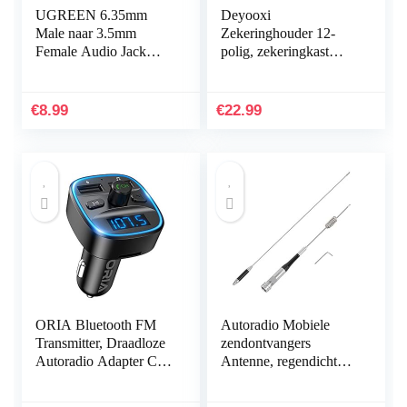
UGREEN 6.35mm
Deyooxi
Male naar 3.5mm
Zekeringhouder 12-
Female Audio Jack
polig, zekeringkast
Adapter, 2pack
voor auto’s, boten,
SUV’s, 12 – 32 V, 100
Auto
€
8.99
€
22.99
ORIA Bluetooth FM
Autoradio Mobiele
Transmitter, Draadloze
zendontvangers
Autoradio Adapter Car
Antenne, regendichte
Kit, Universele
dual-band
Autolader Met Dubbele
2.15dbi/5.5dbi 80W