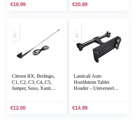
USB Voor Auto…
dual-band antenne met
€
16.99
€
20.89
hoge…
Citroen BX, Berlingo,
Lamicall Auto
C1, C2, C3, C4, C5,
Hoofdsteun Tablet
Jumper, Saxo, Xantia,
Houder – Universeel
Xara dakranden met
360 Roterende Auto
randvoet en afdichting
Stoel Standaard
Houder voor alle
€
12.00
€
14.99
4,4~11″ Tablets, iPad
Pro 9.7, 10.5, 10.2, Air
mini 2 3 4, Switch,
Tab, Telefoons – Zwart