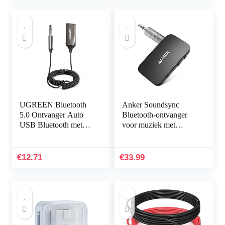
UGREEN Bluetooth
Anker Soundsync
5.0 Ontvanger Auto
Bluetooth-ontvanger
USB Bluetooth met
voor muziek met
3,5mm AUX
Bluetooth 5.0,
Aansluiting en
batterijduur van 12 uur,
Ingebouwde
voor in de auto en
€
12.71
€
33.99
Microfoon, Compatibel
thuis…
met Auto…