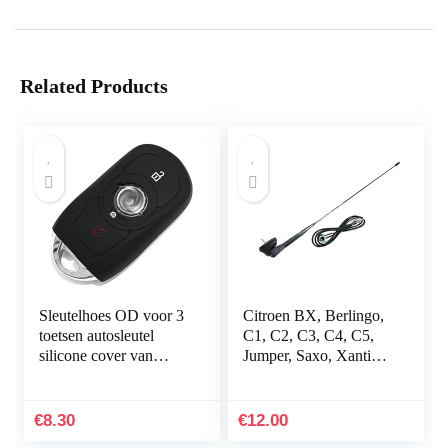
Related Products
Sleutelhoes OD voor 3
Citroen BX, Berlingo,
toetsen autosleutel
C1, C2, C3, C4, C5,
silicone cover van
Jumper, Saxo, Xantia,
Finest-Folia (alleen
Xara dakranden met
Keyless GO) zwart
randvoet en afdichting
€
8.30
€
12.00