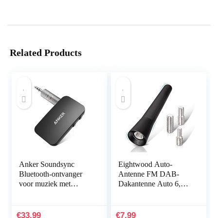
Related Products
Anker Soundsync
Eightwood Auto-
Bluetooth-ontvanger
Antenne FM DAB-
voor muziek met
Dakantenne Auto 6,5
Bluetooth 5.0,
cm Mini-Autoradio-
batterijduur van 12 uur,
Antenne Kort Met
voor in de auto en
Sterke FM/AM/DAB-
€
33.99
€
7.99