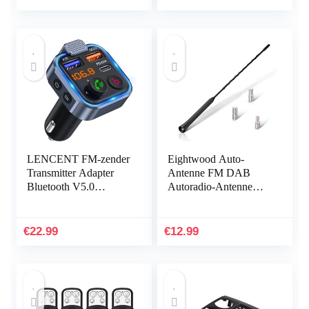
thuis…
Ontvangstfunctie
LENCENT FM-zender
Eightwood Auto-
Transmitter Adapter
Antenne FM DAB
Bluetooth V5.0
Autoradio-Antenne
Autoradio Diepe
Dakantenne Auto
Basmuziekadapter
40cm Vervangende
Handsfree Autolader
Antenne Staaf Auto-
€
22.99
€
12.99
met dubbele…
Antenne Met Sterke…