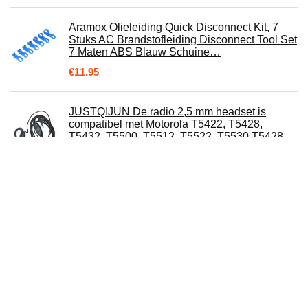
Aramox Olieleiding Quick Disconnect Kit, 7
Stuks AC Brandstofleiding Disconnect Tool Set
7 Maten ABS Blauw Schuine…
€
11.95
JUSTQIJUN De radio 2,5 mm headset is
compatibel met Motorola T5422, T5428,
T5432, T5500, T5512, T5522, T5530 T5428…
Brandstoftank grasmaaier,
brandstoftankconstructie Duurzaam
grasmaaieraccessoire ter vervanging van oude
of beschadigde…
€
17.70
Lijc Hoesje voor iPhone 13 Pro Ingebouwd
PET Scherm Beschermer 360°Volledige