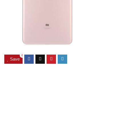
0
Save