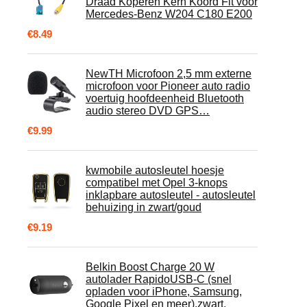
Draad Koperen Kern Koord Fit voor
Mercedes-Benz W204 C180 E200
€
8.49
NewTH Microfoon 2,5 mm externe
microfoon voor Pioneer auto radio
voertuig hoofdeenheid Bluetooth
audio stereo DVD GPS…
€
9.99
kwmobile autosleutel hoesje
compatibel met Opel 3-knops
inklapbare autosleutel - autosleutel
behuizing in zwart/goud
€
9.19
Belkin Boost Charge 20 W
autolader RapidoUSB-C (snel
opladen voor iPhone, Samsung,
Google Pixel en meer),zwart.