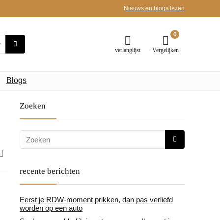
Nieuws en blogs lezen
0
verlanglijst
Vergelijken
Blogs
Zoeken
recente berichten
Eerst je RDW-moment prikken, dan pas verliefd
worden op een auto