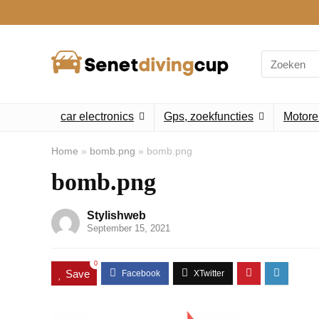
Search
for:
car electronics
Gps, zoekfuncties
Motore
Home
»
bomb.png
»
bomb.png
bomb.png
Stylishweb
September 15, 2021
0
Save