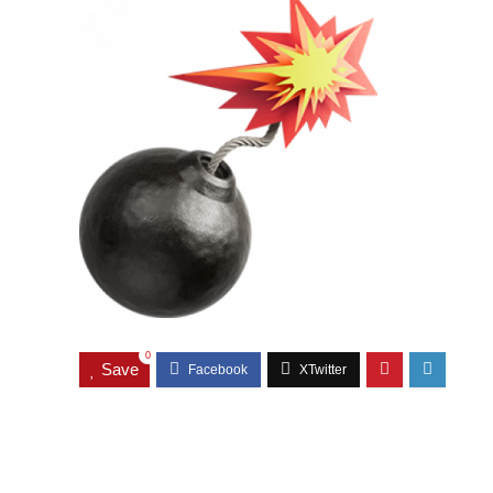
0
Save