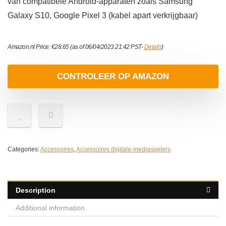
van compatibele Android-apparaten zoals Samsung
Galaxy S10, Google Pixel 3 (kabel apart verkrijgbaar)
Amazon.nl Price:
€
28.65
(as of 06/04/2023 21:42 PST-
Details
)
CONTROLEER OP AMAZON
Categories:
Accessoires
,
Accessoires digitale-mediaspelers
Description
Additional information