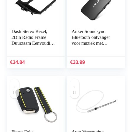
Dash Stereo Bezel,
Anker Soundsync
2Din Radio Frame
Bluetooth-ontvanger
Duurzaam Eenvoudige
voor muziek met
Installatie Vervanging
Bluetooth 5.0,
voor MX-5 Miata
batterijduur van 12 uur,
2005-2015 voor Auto
voor in de auto en
€
34.84
€
33.99
thuis…
Finest-Folia
Auto Vervanging