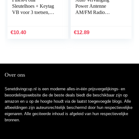
Sleutelhoes + Keytag
Power Antenne
VB voor 3 toetsen,
AM/FM Radio
autosleutel, siliconen
Antenne Mast voor
cover (zwart geel)
Toyota Camry Celica
MR2 8633732200
€
10.40
€
12.89
Auto Accessoire…
Over ons
Senetdivingcup.nl is een moderne alles-in-één prijsvergelijkings- en
beoordelingswebsite die de beste deals biedt die beschikbaar zijn op
amazon en u op de hoogte houdt via de laatst toegevoegde blogs. Alle
afbeeldingen zijn auteursrechtelijk beschermd door hun respectievelijke
eigenaren. Alle geciteerde inhoud is afgeleid van hun respectievelijke
bronnen.