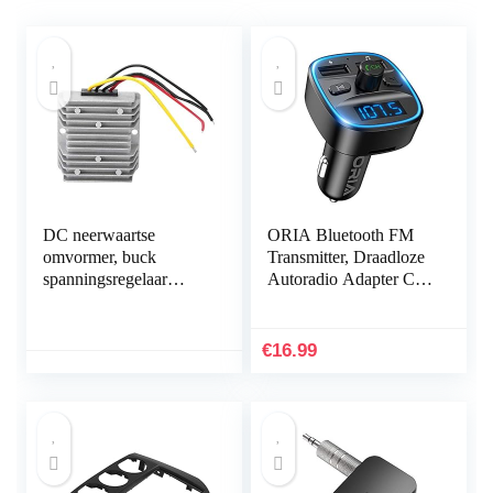
DC neerwaartse
ORIA Bluetooth FM
omvormer, buck
Transmitter, Draadloze
spanningsregelaar
Autoradio Adapter Car
module 24 V tot 12 V
Kit, Universele
8 A 96 W DC
Autolader Met Dubbele
spanningsreductor met
USB Voor Auto…
€
16.99
aluminium…